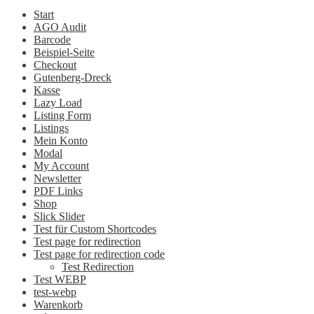
Start
AGO Audit
Barcode
Beispiel-Seite
Checkout
Gutenberg-Dreck
Kasse
Lazy Load
Listing Form
Listings
Mein Konto
Modal
My Account
Newsletter
PDF Links
Shop
Slick Slider
Test für Custom Shortcodes
Test page for redirection
Test page for redirection code
Test Redirection
Test WEBP
test-webp
Warenkorb