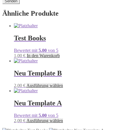
Ähnliche Produkte
Test Books
Bewertet mit
5.00
von 5
1,00
€
In den Warenkorb
Neu Template B
Dieses
2,00
€
Ausführung wählen
Produkt
weist
mehrere
Neu Template A
Varianten
auf.
Bewertet mit
5.00
von 5
Die
Dieses
2,00
€
Ausführung wählen
Optionen
Produkt
können